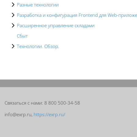
Разные технологии
Разработка и конфигурация Frontend для Web-прилож
Расширенное управление складами
Сбыт
Технологии. Обзор.
Blocks
Blocks
Связаться с нами: 8 800 500-34-58
info@exrp.ru,
https://exrp.ru/