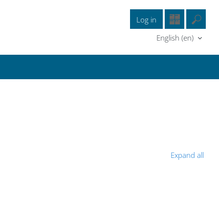
Log in
Ente
English ‎(en)‎
B
Expand all