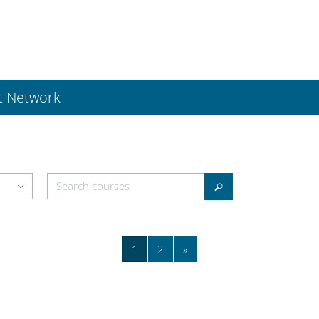
t Network
Search courses
Search courses
Page 1
Page 2
Next page
1
2
»