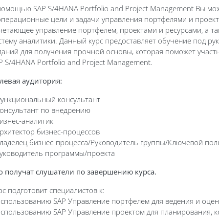
помощью SAP S/4HANA Portfolio and Project Management Вы м
операционные цели и задачи управления портфелями и проек
четающее управление портфелем, проектами и ресурсами, а т
стему аналитики. Данный курс предоставляет обучение под р
даний для получения прочной основы, которая поможет учас
P S/4HANA Portfolio and Project Management.
левая аудитория:
Функциональный консультант
Консультант по внедрению
Бизнес-аналитик
Архитектор бизнес-процессов
Владелец бизнес-процесса/Руководитель группы/Ключевой пол
Руководитель программы/проекта
о получат слушатели по завершению курса.
рс подготовит специалистов к:
Использованию SAP Управление портфелем для ведения и оцен
Использованию SAP Управление проектом для планирования, к