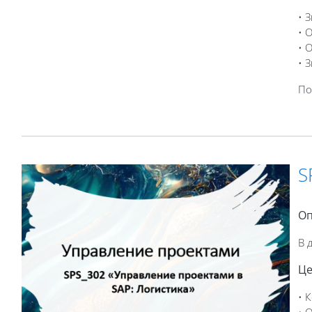
• 
• 
• 
• 
По
S
Оп
В 
Це
• 
• 