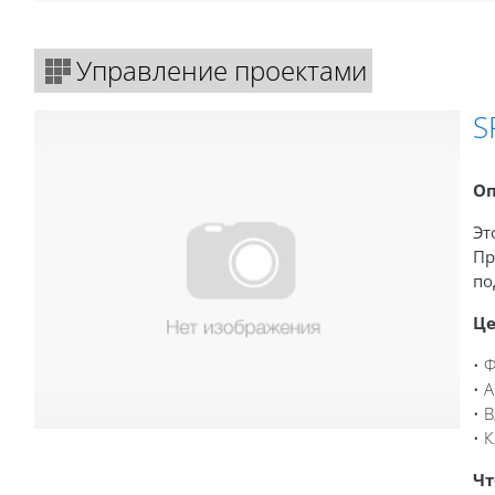
Управление проектами
S
Оп
Эт
Пр
по
Це
• 
• 
• 
• 
Чт