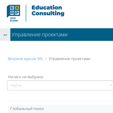
Перейти к основному содержанию
Управление проектами
Блоки
Витрина курсов 3KL
Управление проектами
Блоки
Выбранные элементы:
Ничего не выбрано
Глобальный поиск