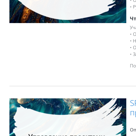
• 
Чт
Уч
• 
• 
• 
• 
По
S
п
Оп