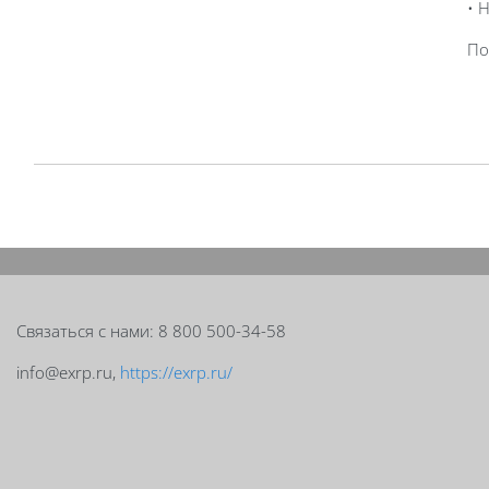
• 
По
Блоки
Блоки
Связаться с нами: 8 800 500-34-58
info@exrp.ru,
https://exrp.ru/