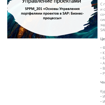
С 
и 
со
си
за
SA
Це
• 
• 
• 
• 
• 
• 
Чт
Ку
• 
• 