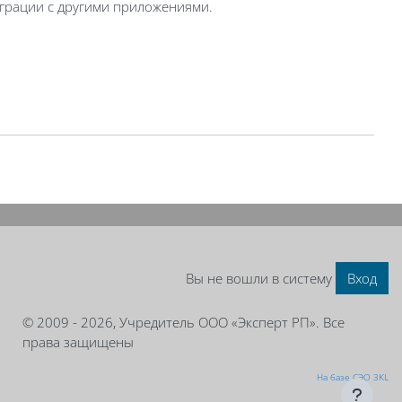
теграции с другими приложениями.
Вы не вошли в систему
Вход
© 2009 - 2026, Учредитель ООО «Эксперт РП». Все
права защищены
На базе СЭО 3KL