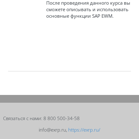
После проведения данного курса вы
сможете описывать и использовать
основные функции SAP
EWM
.
Блоки
Блоки
Связаться с нами: 8 800 500-34-58
info@exrp.ru,
https://exrp.ru/